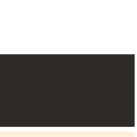
info@arcasolle.com
+34 93 805 05 00
الخدمة الفنية
الدعم التجاري
مدونة
ES
CA
EN
FR
IT
AR