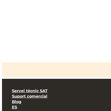
+34 93 805 05 00
info@arcasolle.com
Servei tècnic SAT
Inici
»
Ilux Design
»
Conegueu-nos
Suport comercial
Blog
ES