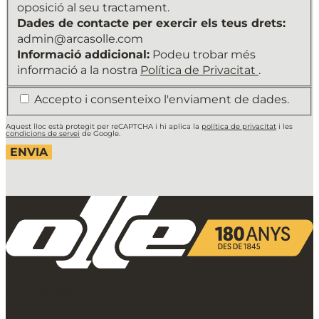
relació
oposició al seu tractament.
amb
Dades de contacte per exercir els teus drets:
l'Usuari
admin@arcasolle.com
i
Informació addicional:
Podeu trobar més
enviar
informació a la nostra
Política de Privacitat
.
el
*
Accepto i consenteixo l'enviament de dades.
butlletí
de
Aquest lloc està protegit per reCAPTCHA i hi aplica la
política de privacitat
i les
notícies.
condicions de servei
de Google.
Legitimació
del
tractament:
Interès
legítim
i
consentiment
de
l'interessat/da.
Conservació
Aprt. Correus 498
de
08700 IGUALADA - SPAIN