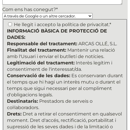
Com ens has conegut?
*
INFORMACIÓ
He llegit i accepto la política de privacitat.*
BÀSICA
INFORMACIÓ BÀSICA DE PROTECCIÓ DE
DE
DADES:
PROTECCIÓ
Responsable del tractament:
ARCAS OLLÉ, S.L.
DE
Finalitat del tractament:
Mantenir una relació
DADES:
amb l'Usuari i enviar el butlletí de notícies.
Responsable
Legitimació del tractament:
Interès legítim i
del
consentiment de l'interessat/da.
tractament:
Conservació de les dades:
Es conservaran durant
ARCAS
el temps que hi hagi un interès mutu o durant el
OLLÉ,
temps que sigui necessari per al compliment
S.L.
d'obligacions legals.
Finalitat
Destinataris:
Prestadors de serveis o
del
col·laboradors.
tractament:
Drets:
Dret a retirar el consentiment en qualsevol
Mantenir
moment. Dret d'accés, rectificació, portabilitat i
una
supressió de les seves dades i de la limitació o