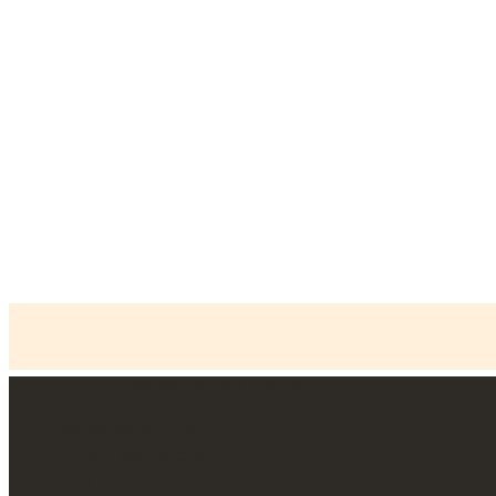
+34 93 805 05 00
info@arcasolle.com
Inici
»
Productes
»
Caixes fortes camuflades
»
Sèrie
CFC Caixa forta per terra
Servei tècnic SAT
Suport comercial
Blog