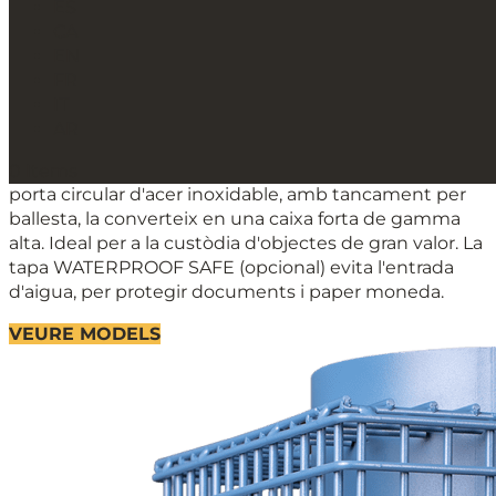
ES
CA
Sèrie CFC Caixa forta per
EN
terra
FR
IT
Caixes fortes camuflades
AR
Caixa forta per a encastar a terra. El seu disseny de
0 Items
porta circular d'acer inoxidable, amb tancament per
ballesta, la converteix en una caixa forta de gamma
alta. Ideal per a la custòdia d'objectes de gran valor. La
tapa WATERPROOF SAFE (opcional) evita l'entrada
d'aigua, per protegir documents i paper moneda.
VEURE MODELS