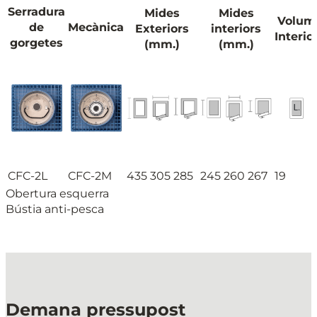
Serradura
Mides
Mides
Volum
de
Mecànica
Exteriors
interiors
Interio
gorgetes
(mm.)
(mm.)
CFC-2L
CFC-2M
435
305
285
245
260
267
19
Obertura esquerra
Bústia anti-pesca
Demana pressupost