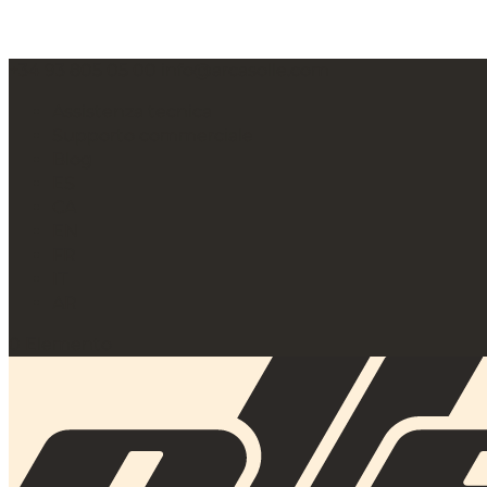
+34 93 805 05 00
info@arcasolle.com
Assistenza tecnica
Supporto commerciale
Blog
ES
CA
EN
FR
IT
AR
0 Elemento