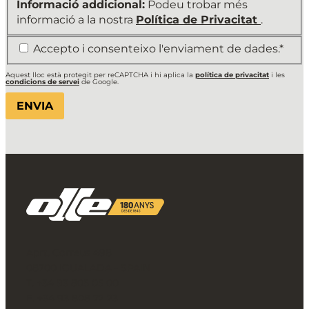
Informació addicional:
Podeu trobar més
informació a la nostra
Política de Privacitat
.
*
Accepto i consenteixo l'enviament de dades.*
Aquest lloc està protegit per reCAPTCHA i hi aplica la
política de privacitat
i les
condicions de servei
de Google.
Aprt. Correus 498
08700 IGUALADA - SPAIN
T. +34 93 805 05 00
F. +34 93 808 72 23