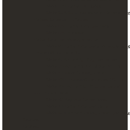
Sèrie DEP Caixa de dipòsit
Sèrie SUB Submostrador antiatracame
Caixes fortes camuflades
Sèrie CFC Caixa forta per terra
Sèrie CFC Encastar
Caixa forta per videograbador
Sèrie VR Caixa forta per a videograbad
Protecció contra el foc
Sèrie AI Armari ignífug per paper
Sèrie DS Armari informàtica 60 min
Sèrie FP Maletí de seguretat
Sèrie FSP Protecció de dades 120 min
Sèrie PSL Armari ignífug per paper
Control de claus
Sèrie KC Key box for vehicles
Sèrie KP Caixa forta per claus
Sèrie SCK Armari de seguretat per clau
Sectors
Catàleg