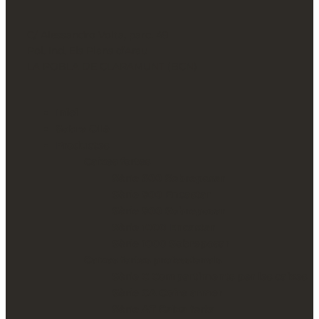
C/ Alessandro Volta, parc. 49
Pol. Ind. Els Plans d’Arau
LA POBLA DE CLARAMUNT (BCN)
Inici
Sobre Ollé
Productes
Caixes fortes
Sèrie 600 Sobreposar
Sèrie 800 Encastar
Sèrie 800 Sobreposar
Sèrie 1000 Encastar
Sèrie 1000 Sobreposar
Caixes fortes professionals
Sèrie C Compartiments per les caixes
Sèrie CA Cofre armer
Sèrie AT Caixa forta