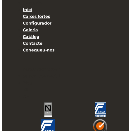
Contacte
Inici
Caixes fortes
Configurador
Galeria
Catàleg
Contacte
Conegueu-nos
Servei tècnic SAT
Suport comercial
Blog
ES
CA