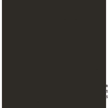
Sèrie AF Encastar
Sèrie AM Caixa Forta
Sèrie AR Caixa forta
Sèrie AP Alta seguretat
Sèrie AP ATM Alta seguretat
Sèrie AK Alta seguretat
Sèrie KC Armari clauer
Sèrie PAST Pastilla d’ancoratge
Sèrie RA Recinte armer
Sèrie AK Alta seguretat
Armaris de seguretat
Sèrie AB Armari blindat
Sèrie AB Armari blindat desmontable
Sèrie AC Armari cuirassat
Compartiments de seguretat
Sèrie C100 Compartiments de segureta
Sèrie SDL Compartiments de seguretat
Sèrie SDL Compartiments de seguretat
Caixes de cobrament
Sèrie CASHBOX Caixa de cobrament