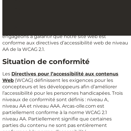
CA
Accessibilité
EN
FR
ARCAS OLLÉ, S.L. s’engage à rendre son site web,
IT
arcasolle.com, accessible à tous les utilisateurs, y
AR
compris aux personnes handicapées. Nous nous
engageons à garantir que notre site web est
conforme aux directives d’accessibilité web de niveau
AA de la WCAG 2.1.
Situation de conformité
Les
Directives pour l’accessibilité aux contenus
Web
(WCAG) définissent les exigences pour les
concepteurs et les développeurs afin d’améliorer
l’accessibilité pour les personnes handicapées. Trois
niveaux de conformité sont définis : niveau A,
niveau AA et niveau AAA. Arcas-olle.com est
partiellement conforme à la norme WCAG 2.1
niveau AA. Partiellement signifie que certaines
parties du contenu ne sont pas entièrement