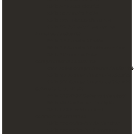
Série AK Haute sécurité
Série KC Armoire à clés
Série PAST Plaque d’ancrage
Série RA Coffre-fort pour armes
Armoires de sécurité
Série AB Armoire blindée
Série AB Armoire blindée amovible
Série AC Armoire forte
Compartiments de sécurité
C100 Series Compartiments de sécurité
Série SDL Compartiments de Sécurité
Série SDL Compartiments de Sécurité
Coffres-forts de dépôt
Série CASHBOX Coffre-fort de dépôt
Série DEP Coffre-fort de dépôt
Série SUB Meuble antivol
Coffres-forts camouflés
Série CFC Coffre-fort de plancher
Série CFC Coffre-fort à emmurer