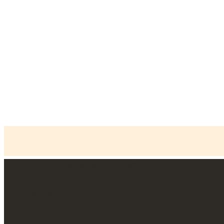
+34 93 805 05 00
info@arcasolle.com
Accueil
»
Accessibilité
Service technique SAT
Assistance commerciale
Blog
ES