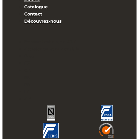
Catalogue
Contact
Découvrez-nous
Service technique SAT
Assistance commerciale
Blog
ES
CA
EN
FR
IT
AR