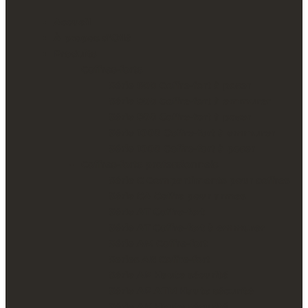
Accueil
À propos d’Ollé
Produits
Coffres-forts
Série 600 Coffre-fort à poser
Série 800 Coffre-fort à emmurer
Série 800 Coffre-fort à poser
Série 1000 Coffre-fort à emmurer
Série 1000 Coffre-fort à poser
Coffres-forts professionnels
Série C Compartiments pour coffres
Série CA Coffre pour armes
Série AT Coffre-fort
Série AT Coffre-fort à emmurer
Série AM Coffre-fort
Series AR Coffre-fort
Série AP Haute sécurité
Série AP ATM Haute sécurité
Série AK Haute sécurité