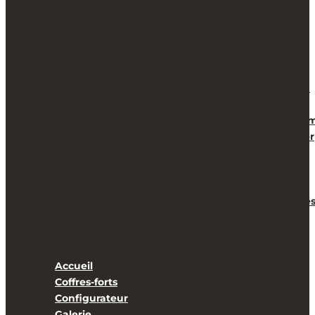
Coffre-fort pour enregistreurs númeriques
Série VR Coffre-fort pour Enregistreurs
Numériques
Protection contre le feu
Série AI Armoire ignifuge pour papier
Série DS Armoire informatique 60 min
Série FP Mallette de sécurité
FSP Série Protection des données 120 
Série PSL Armoire ignifuge pour papier
Contrôle des clés
Série KC Coffre à clé pour véhicules
Série KP Coffre-fort pour clés
Série SCK Armoire de sécurité pour clé
Secteurs
Catalogue
Contact
Accueil
Coffres-forts
Configurateur
Galerie