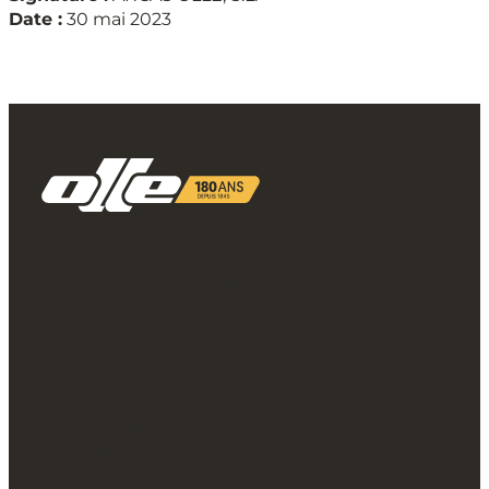
Date :
30 mai 2023
Aprt. Correus 498
08700 IGUALADA - SPAIN
T. +34 93 805 05 00
F. +34 93 808 72 23
C/ Alessandro Volta, parc. 49
Pol. Ind. Els Plans d’Arau
LA POBLA DE CLARAMUNT (BCN)