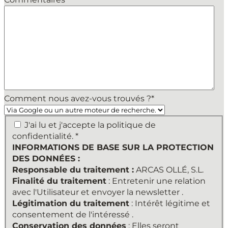
Comment nous avez-vous trouvés ?
*
INFORMATIONS
J'ai lu et j'accepte la politique de
DE
confidentialité. *
BASE
INFORMATIONS DE BASE SUR LA PROTECTION
SUR
DES DONNÉES :
LA
Responsable du traitement :
ARCAS OLLÉ, S.L.
PROTECTION
Finalité du traitement
: Entretenir une relation
DES
avec l'Utilisateur et envoyer la newsletter .
DONNÉES
Légitimation du traitement
: Intérêt légitime et
:
consentement de l'intéressé .
Responsable
Conservation des données
: Elles seront