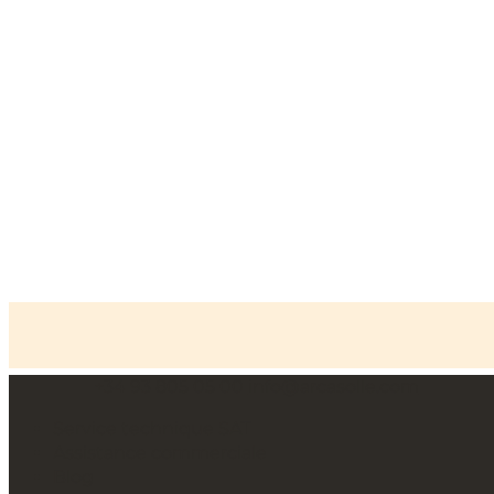
+34 93 805 05 00
info@arcasolle.com
Accueil
»
Coffres-forts professionnels
Service technique SAT
Assistance commerciale
Blog