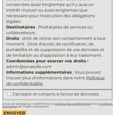
du
conservées aussi longtemps qu'il y aura un
traitement
intérêt mutuel ou aussi longtemps que
:
nécessaire pour l'exécution des obligations
ARCAS
légales .
OLLÉ,
Destinataires
: Prestataires de services ou
S.L.
collaborateurs .
Finalité
Droits
: droit de retirer son consentement à tout
du
moment . Droit d'accès, de rectification, de
traitement
portabilité et de suppression de vos données et
:
de limitation ou d'opposition à leur traitement .
Entretenir
Coordonnées pour exercer vos droits :
une
admin@arcasolle.com
relation
Informations supplémentaires
: Vous pouvez
avec
trouver plus d'informations dans notre
Politique
l'Utilisateur
de confidentialité.
et
*
J'accepte et consens à l'envoi de données.
envoyer
la
Ce site est protégé par reCAPTCHA et la
politique de confidentialité
et les
conditions
newsletter
d'utilisation
de Google s'appliquent.
.