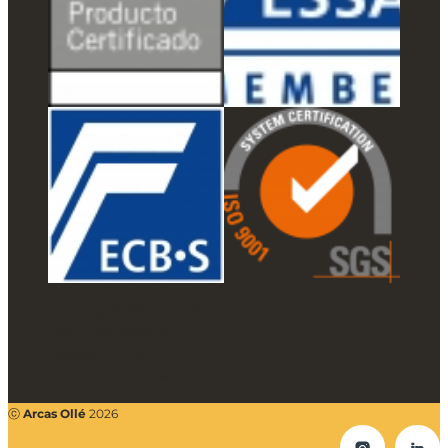
Politique de cookies
Mention légale
Accessibilité
Plan du site web
ⓒ
Arcas Ollé
2026