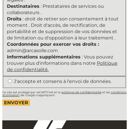
OLLÉ,
Destinataires
: Prestataires de services ou
S.L.
collaborateurs .
Finalité
Droits
: droit de retirer son consentement à tout
du
moment . Droit d'accès, de rectification, de
traitement
portabilité et de suppression de vos données et
:
de limitation ou d'opposition à leur traitement .
Entretenir
Coordonnées pour exercer vos droits :
une
admin@arcasolle.com
relation
Informations supplémentaires
: Vous pouvez
avec
trouver plus d'informations dans notre
Politique
l'Utilisateur
de confidentialité.
et
*
J'accepte et consens à l'envoi de données.
envoyer
la
Ce site est protégé par reCAPTCHA et la
politique de confidentialité
et les
conditions
newsletter
d'utilisation
de Google s'appliquent.
.
Légitimation
du
traitement
: