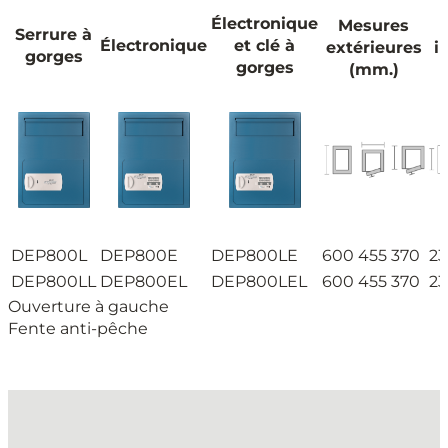
Électronique
Mesures
Serrure à
Électronique
et clé à
extérieures
i
gorges
gorges
(mm.)
DEP800L
DEP800E
DEP800LE
600
455
370
23
DEP800LL
DEP800EL
DEP800LEL
600
455
370
23
Ouverture à gauche
Fente anti-pêche