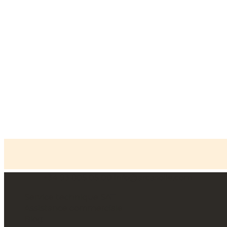
+34 93 805 05 00
info@arcasolle.com
Accueil
»
Coffres-forts de dépôt
»
Série DEP Coffre-fort
de dépôt
Service technique SAT
Assistance commerciale
Blog