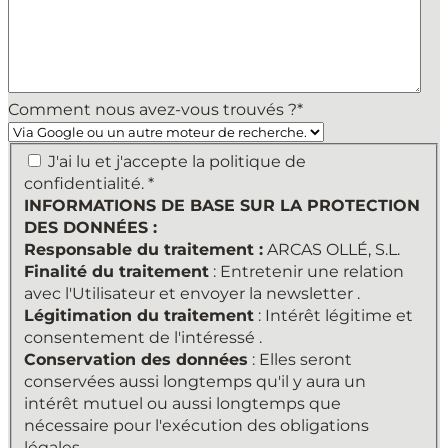
Comment nous avez-vous trouvés ?
*
INFORMATIONS
J'ai lu et j'accepte la politique de
DE
confidentialité. *
BASE
INFORMATIONS DE BASE SUR LA PROTECTION
SUR
DES DONNÉES :
LA
Responsable du traitement :
ARCAS OLLÉ, S.L.
PROTECTION
Finalité du traitement
: Entretenir une relation
DES
avec l'Utilisateur et envoyer la newsletter .
DONNÉES
Légitimation du traitement
: Intérêt légitime et
:
consentement de l'intéressé .
Responsable
Conservation des données
: Elles seront
du
conservées aussi longtemps qu'il y aura un
traitement
intérêt mutuel ou aussi longtemps que
:
nécessaire pour l'exécution des obligations
ARCAS
légales .