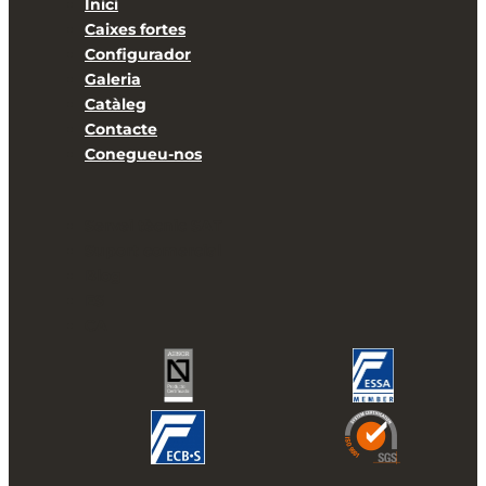
Inici
Caixes fortes
Configurador
Galeria
Catàleg
Contacte
Conegueu-nos
Servei tècnic SAT
Suport comercial
Blog
ES
CA