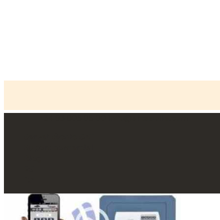
+34 93 805 05 00
info@arcasolle.com
Inici
»
Novetats
»
OCLUC
Servei tècnic SAT
Suport comercial
Blog
ES
CA