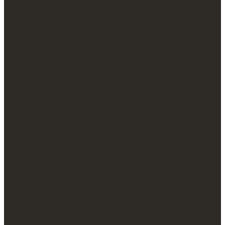
C/ Alessandro Volta, parc. 49
Pol. Ind. Els Plans d’Arau
LA POBLA DE CLARAMUNT (BCN)
Inici
Sobre Ollé
Productes
Caixes fortes
Sèrie 600 Sobreposar
Sèrie 800 Encastar
Sèrie 800 Sobreposar
Sèrie 1000 Encastar
Sèrie 1000 Sobreposar
Caixes fortes professionals
Sèrie C Compartiments per les caixes
Sèrie CA Cofre armer
Sèrie AT Caixa forta
Sèrie AF Encastar