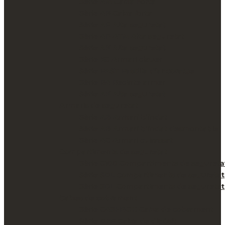
Sèrie AM Caixa Forta
Sèrie AR Caixa forta
Sèrie AP Alta seguretat
Sèrie AP ATM Alta seguretat
Sèrie AK Alta seguretat
Sèrie KC Armari clauer
Sèrie PAST Pastilla d’ancoratge
Sèrie RA Recinte armer
Sèrie AK Alta seguretat
Armaris de seguretat
Sèrie AB Armari blindat
Sèrie AB Armari blindat desmontable
Sèrie AC Armari cuirassat
Compartiments de seguretat
Sèrie C100 Compartiments de segureta
Sèrie SDL Compartiments de seguretat
Sèrie SDL Compartiments de seguretat
Caixes de cobrament
Sèrie CASHBOX Caixa de cobrament
Sèrie DEP Caixa de dipòsit