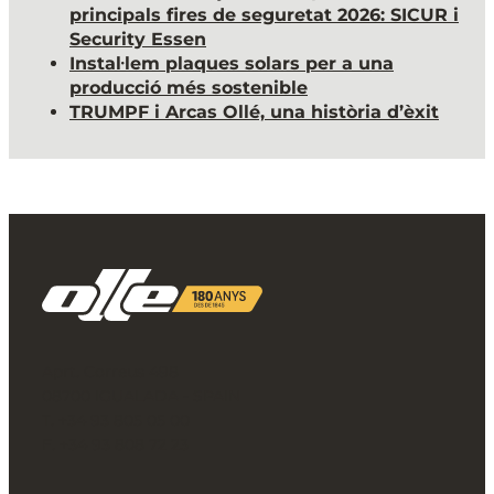
principals fires de seguretat 2026: SICUR i
Security Essen
Instal·lem plaques solars per a una
producció més sostenible
TRUMPF i Arcas Ollé, una història d’èxit
Aprt. Correus 498
08700 IGUALADA - SPAIN
T. +34 93 805 05 00
F. +34 93 808 72 23