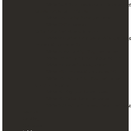
Sèrie SUB Submostrador antiatracame
Caixes fortes camuflades
Sèrie CFC Caixa forta per terra
Sèrie CFC Encastar
Caixa forta per videograbador
Sèrie VR Caixa forta per a videograbad
Protecció contra el foc
Sèrie AI Armari ignífug per paper
Sèrie DS Armari informàtica 60 min
Sèrie FP Maletí de seguretat
Sèrie FSP Protecció de dades 120 min
Sèrie PSL Armari ignífug per paper
Control de claus
Sèrie KC Key box for vehicles
Sèrie KP Caixa forta per claus
Sèrie SCK Armari de seguretat per clau
Sectors
Catàleg
Contacte