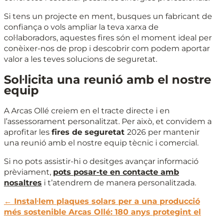
Si tens un projecte en ment, busques un fabricant de
confiança o vols ampliar la teva xarxa de
col·laboradors, aquestes fires són el moment ideal per
conèixer-nos de prop i descobrir com podem aportar
valor a les teves solucions de seguretat.
Sol·licita una reunió amb el nostre
equip
A Arcas Ollé creiem en el tracte directe i en
l’assessorament personalitzat. Per això, et convidem a
aprofitar les
fires de seguretat
2026 per mantenir
una reunió amb el nostre equip tècnic i comercial.
Si no pots assistir-hi o desitges avançar informació
prèviament,
pots posar-te en contacte amb
nosaltres
i t’atendrem de manera personalitzada.
←
Instal·lem plaques solars per a una producció
més sostenible
Arcas Ollé: 180 anys protegint el