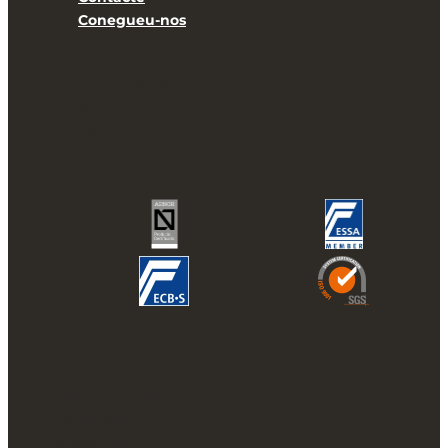
Conegueu-nos
Servei tècnic SAT
Suport comercial
Blog
ES
CA
Política de galetes
Avís legal
Accessibilitat