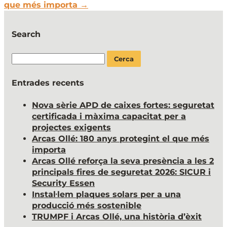
que més importa
→
Search
Cerca:
Entrades recents
Nova sèrie APD de caixes fortes: seguretat
certificada i màxima capacitat per a
projectes exigents
Arcas Ollé: 180 anys protegint el que més
importa
Arcas Ollé reforça la seva presència a les 2
principals fires de seguretat 2026: SICUR i
Security Essen
Instal·lem plaques solars per a una
producció més sostenible
TRUMPF i Arcas Ollé, una història d’èxit