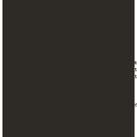
Sèrie PAST Pastilla d’ancoratge
Sèrie RA Recinte armer
Sèrie AK Alta seguretat
Armaris de seguretat
Sèrie AB Armari blindat
Sèrie AB Armari blindat desmontable
Sèrie AC Armari cuirassat
Compartiments de seguretat
Sèrie C100 Compartiments de segureta
Sèrie SDL Compartiments de seguretat
Sèrie SDL Compartiments de seguretat
Caixes de cobrament
Sèrie CASHBOX Caixa de cobrament
Sèrie DEP Caixa de dipòsit
Sèrie SUB Submostrador antiatracame
Caixes fortes camuflades
Sèrie CFC Caixa forta per terra
Sèrie CFC Encastar
Caixa forta per videograbador