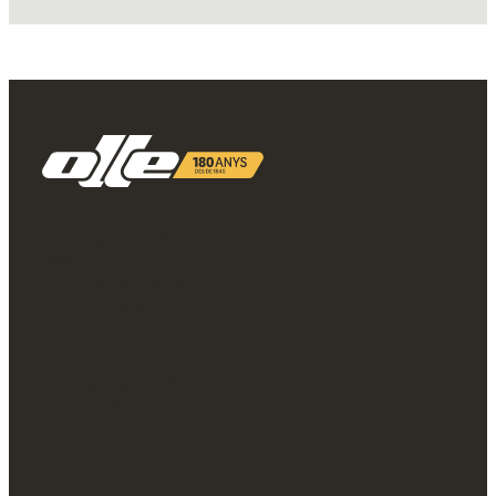
Aprt. Correus 498
08700 IGUALADA - SPAIN
T. +34 93 805 05 00
F. +34 93 808 72 23
C/ Alessandro Volta, parc. 49
Pol. Ind. Els Plans d’Arau
LA POBLA DE CLARAMUNT (BCN)