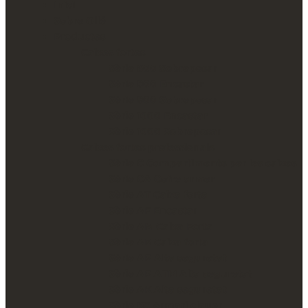
Inici
Sobre Ollé
Productes
Caixes fortes
Sèrie 600 Sobreposar
Sèrie 800 Encastar
Sèrie 800 Sobreposar
Sèrie 1000 Encastar
Sèrie 1000 Sobreposar
Caixes fortes professionals
Sèrie C Compartiments per les caixes
Sèrie CA Cofre armer
Sèrie AT Caixa forta
Sèrie AF Encastar
Sèrie AM Caixa Forta
Sèrie AR Caixa forta
Sèrie AP Alta seguretat
Sèrie AP ATM Alta seguretat
Sèrie AK Alta seguretat
Sèrie KC Armari clauer