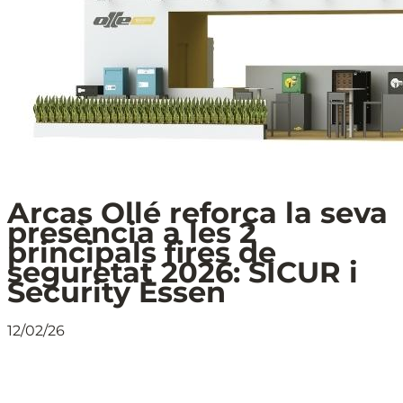
Arcas Ollé reforça la seva
presència a les 2
principals fires de
seguretat 2026: SICUR i
Security Essen
12/02/26