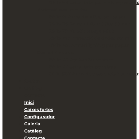
Sèrie VR Caixa forta per a videograbad
Protecció contra el foc
Sèrie AI Armari ignífug per paper
Sèrie DS Armari informàtica 60 min
Sèrie FP Maletí de seguretat
Sèrie FSP Protecció de dades 120 min
Sèrie PSL Armari ignífug per paper
Control de claus
Sèrie KC Key box for vehicles
Sèrie KP Caixa forta per claus
Sèrie SCK Armari de seguretat per clau
Sectors
Catàleg
Contacte
Inici
Caixes fortes
Configurador
Galeria
Catàleg
Contacte