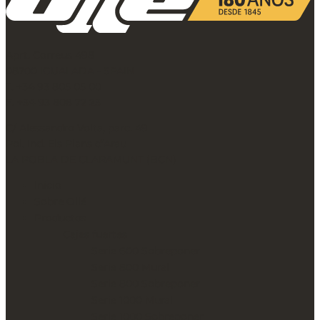
del
interesado/a.
Conservación
de
Aprt. Correus 498
los
08700 IGUALADA - SPAIN
datos:
T. +34 93 805 05 00
Se
F. +34 93 808 72 23
conservarán
C/ Alessandro Volta, parc. 49
durante
Pol. Ind. Els Plans d’Arau
el
LA POBLA DE CLARAMUNT (BCN)
tiempo
que
Inicio
exista
Sobre Ollé
un
Productos
interés
Cajas fuertes
mutuo
Serie 600 Sobreponer
o
Serie 800 Mural
durante
Serie 800 Sobreponer
el
Serie 1000 Mural
tiempo
Serie 1000 Sobreponer