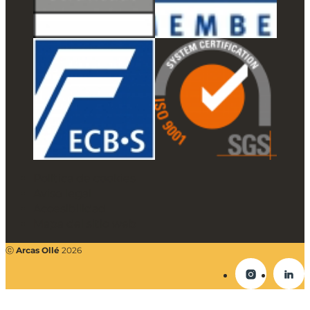
Política de cookies
Aviso legal
Accesibilidad
Mapa del sitio web
ⓒ
Arcas Ollé
2026