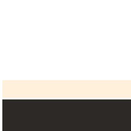
+34 93 805 05 00
info@arcasolle.com
Inicio
»
Cajas fuertes profesionales
»
Serie AR Caja
fuerte
Servicio técnico SAT
Soporte comercial
Blog