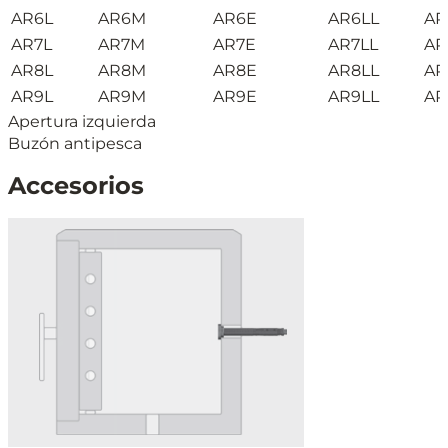
AR6L
AR6M
AR6E
AR6LL
AR
AR7L
AR7M
AR7E
AR7LL
AR
AR8L
AR8M
AR8E
AR8LL
AR
AR9L
AR9M
AR9E
AR9LL
AR
Apertura izquierda
Buzón antipesca
Accesorios