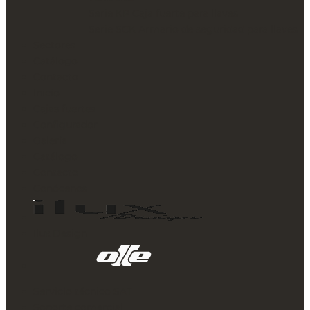
su
Serie KP Caja fuerte para llaves
tratamiento.
Serie SCK Armario de seguridad para llaves
Datos
Sectores
de
Catálogo
contacto
Contacto
para
Inicio
ejercer
Cajas fuertes
tus
Configurador
derechos:
Galería
admin@arcasolle.com
Información
Catálogo
adicional:
Contacto
Puede
Conócenos
encontrar
más
información
Ilux Design
en
nuestra
Política
Servicio técnico SAT
de
Soporte comercial
Privacidad.
*