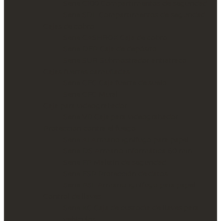
Serie C100 Compartimentos de seguridad
en
Serie SDL Compartimentos de seguridad
cualquier
Cajas de cobro
momento.
Serie CASHBOX Caja de cobro
Derecho
Serie DEP Caja de depósito
de
Serie SUB Submostrador antiatraco
acceso,
Cajas fuertes camufladas
rectificación,
portabilidad
Serie CFC Caja fuerte de suelo
y
Serie CFC Mural
supresión
Caja para videograbador
de
Serie VR Caja para videograbador
sus
Proteccion contra el fuego
datos
Serie AI Armario ignífugo para papel
y
Serie DS Armario informática 60 min
de
Serie FP Maletín de seguridad
la
Serie FSP Protección de datos
limitación
Serie PSL Armario ignífugo para papel
u
Control de llaves
oposición
Serie KC Caja de custodia de llaves para
a
vehículos