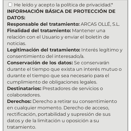
INFORMACIÓN
He leído y acepto la política de privacidad.*
BÁSICA
INFORMACIÓN BÁSICA DE PROTECCIÓN DE
DE
DATOS:
PROTECCIÓN
Responsable del tratamiento:
ARCAS OLLÉ, S.L.
DE
Finalidad del tratamiento:
Mantener una
DATOS:
relación con el Usuario y enviar el boletín de
Responsable
noticias.
del
Legitimación del tratamiento:
Interés legítimo y
tratamiento:
consentimiento del interesado/a.
ARCAS
Conservación de los datos:
Se conservarán
OLLÉ,
durante el tiempo que exista un interés mutuo o
S.L.
durante el tiempo que sea necesario para el
Finalidad
cumplimiento de obligaciones legales.
del
Destinatarios:
Prestadores de servicios o
tratamiento:
colaboradores.
Mantener
Derechos:
Derecho a retirar su consentimiento
una
en cualquier momento. Derecho de acceso,
relación
rectificación, portabilidad y supresión de sus
con
datos y de la limitación u oposición a su
el
tratamiento.