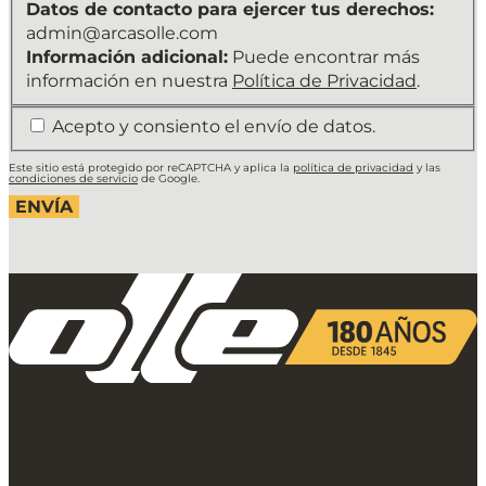
Usuario
Datos de contacto para ejercer tus derechos:
y
admin@arcasolle.com
enviar
Información adicional:
Puede encontrar más
el
información en nuestra
Política de Privacidad
.
boletín
*
Acepto y consiento el envío de datos.
de
noticias.
Este sitio está protegido por reCAPTCHA y aplica la
política de privacidad
y las
Legitimación
condiciones de servicio
de Google.
del
tratamiento:
Interés
legítimo
y
consentimiento
del
interesado/a.
Conservación
de
Aprt. Correus 498
los
08700 IGUALADA - SPAIN
datos:
T. +34 93 805 05 00
Se