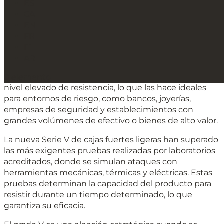
ES
CA
Serie AK Alta seguridad
EN
FR
Cajas fuertes profesionales
IT
AR
Serie V, cajas fuertes de grado V según la norma UNE
EN-1143-1:2019. Esta clasificación corresponde a un
0 elemento
nivel elevado de resistencia, lo que las hace ideales
para entornos de riesgo, como bancos, joyerías,
empresas de seguridad y establecimientos con
grandes volúmenes de efectivo o bienes de alto valor.
La nueva Serie V de cajas fuertes ligeras han superado
las más exigentes pruebas realizadas por laboratorios
acreditados, donde se simulan ataques con
herramientas mecánicas, térmicas y eléctricas. Estas
pruebas determinan la capacidad del producto para
resistir durante un tiempo determinado, lo que
garantiza su eficacia.