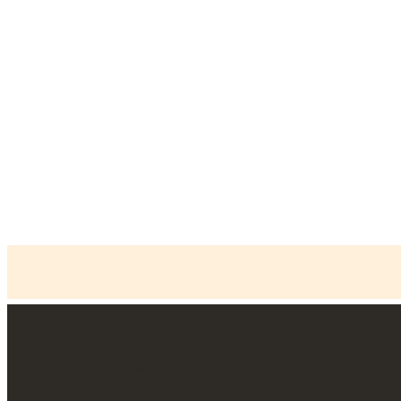
+34 93 805 05 00
info@arcasolle.com
Inicio
»
Cajas fuertes profesionales
»
Serie AK Alta
seguridad
Servicio técnico SAT
Soporte comercial
Blog