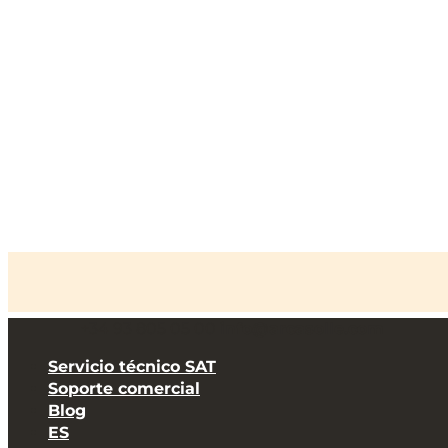
+34 93 805 05 00
info@arcasolle.com
Servicio técnico SAT
Inicio
»
Ilux Design
»
Galería
Soporte comercial
Blog
ES