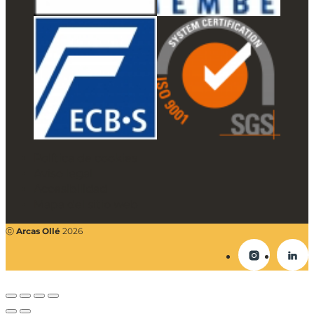
Política de cookies
Aviso legal
Accesibilidad
Mapa del sitio web
ⓒ
Arcas Ollé
2026