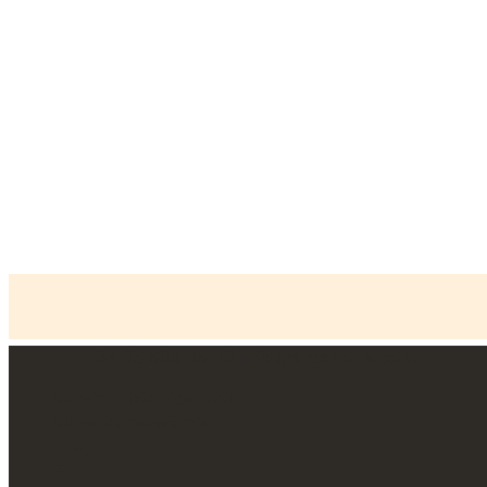
+34 93 805 05 00
info@arcasolle.com
Inicio
»
Sectores
Servicio técnico SAT
Soporte comercial
Blog
ES